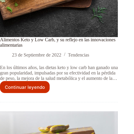
Alimentos Keto y Low Carb, y su reflejo en las innovaciones
alimentarias
23 de Septiembre de 2022
Tendencias
En los últimos años, las dietas keto y low carb han ganado una
gran popularidad, impulsadas por su efectividad en la pérdida
de peso, la mejora de la salud metabólica y el aumento de la…
Continuar leyendo
Alimentos
Keto
y
Low
Carb,
y
su
reflejo