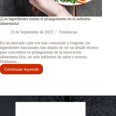
¡Los ingredientes toman el protagonismo en la industria
alimentaria!
23 de Septiembre de 2022
Tendencias
En un mercado cada vez más consciente y exigente, los
ingredientes funcionales han dejado de ser un detalle técnico
para convertirse en protagonistas de la innovación
alimentaria.Hoy, no solo hablamos de sabor o textura.
Hablamos…
Continuar leyendo
¡Los
ingredientes
toman
el
protagonismo
en
la
industria
alimentaria!